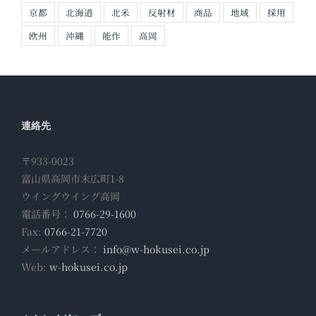
京都
北海道
北米
反射材
商品
地域
採用
欧州
沖縄
能作
高岡
連絡先
〒933-0023
富山県高岡市末広町1-8
ウイングウイング高岡
電話番号：
0766-29-1600
Fax:
0766-21-7720
メールアドレス：
info@w-hokusei.co.jp
Web:
w-hokusei.co.jp