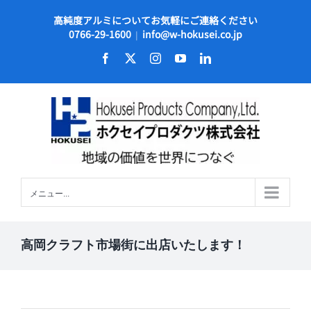
Skip
高純度アルミについてお気軽にご連絡ください
to
0766-29-1600
info@w-hokusei.co.jp
|
content
Facebook
X
Instagram
YouTube
LinkedIn
メニュー...
高岡クラフト市場街に出店いたします！