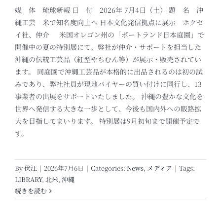
媒 体 琉球新報 日 付 2026年 7月4日（土） 題 名 沖
縄工芸 米で知名度向上へ 日本文化発信拠点に展示 ホクセ
イ社、仲介 米国オレゴン州の「ポートランド日本庭園」で
開催中の夏の特別展にて、弊社が仲介・サポートを担当した
沖縄の伝統工芸品（紅型やちむん等）が展示・販売されてい
ます。 同庭園で沖縄工芸品が本格的に出品されるのは初の試
みであり、弊社社員が現地バイヤーの買い付けに同行し、13
事業者の出展をサポートいたしました。 沖縄の豊かな文化を
世界へ発信する大きな一歩として、今後も国内外への販路拡
大を目指してまいります。 特別展は9月初旬まで開催予定で
す。
By
伏江
|
2026年7月6日
|
Categories:
News
,
メディア
|
Tags:
LIBRARY
,
北米
,
沖縄
続きを読む