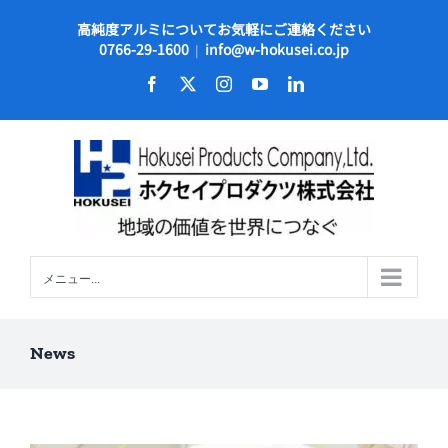
Skip
高純度アルミについてお気軽にご連絡ください
to
0766-29-1600
info@w-hokusei.co.jp
|
content
Facebook
X
Instagram
YouTube
LinkedIn
メニュー...
News