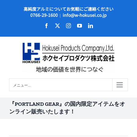
Skip
高純度アルミについてお気軽にご連絡ください
to
0766-29-1600
info@w-hokusei.co.jp
|
content
Facebook
X
Instagram
YouTube
LinkedIn
メニュー...
『PORTLAND GEAR』の国内限定アイテムをオ
ンライン販売いたします！