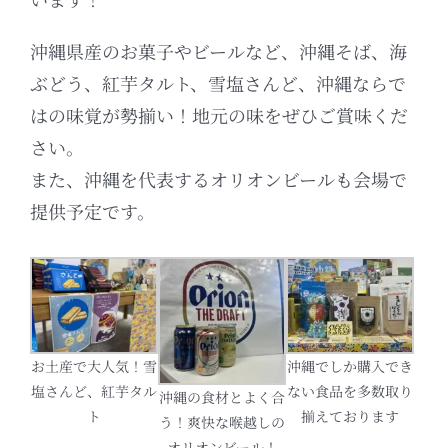
沖縄県産のお菓子やビールなど、沖縄そば、海
ぶどう、紅芋タルト、雪塩さんど、沖縄ならで
はの味覚が勢揃い！地元の味をぜひご賞味くだ
さい。
また、沖縄を代表するオリオンビールも会場で
提供予定です。
お土産で大人気！雪
沖縄でしか購入でき
塩さんど、紅芋タル
ない食品を多数取り
沖縄の食材とよく合
ト
揃えております
う！爽快な喉越しの
オリオンビール！