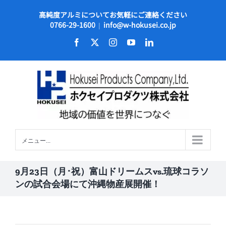
Skip
高純度アルミについてお気軽にご連絡ください
to
0766-29-1600
info@w-hokusei.co.jp
|
content
Facebook
X
Instagram
YouTube
LinkedIn
メニュー...
9月23日（月･祝）富山ドリームスvs.琉球コラソ
ンの試合会場にて沖縄物産展開催！