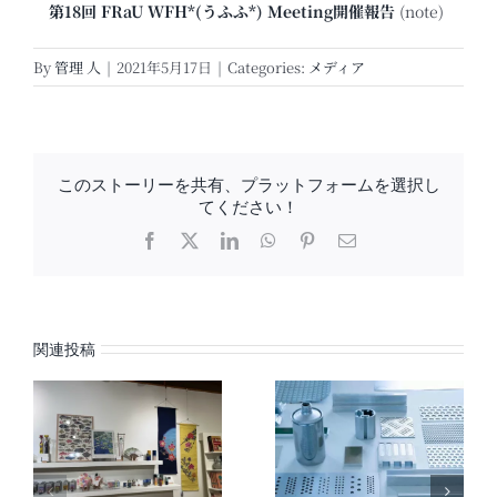
第18回 FRaU WFH*(うふふ*) Meeting開催報告
(note)
By
管理 人
|
2021年5月17日
|
Categories:
メディア
このストーリーを共有、プラットフォームを選択し
てください！
Facebook
X
LinkedIn
WhatsApp
Pinterest
電
子
メ
ー
ル
関連投稿