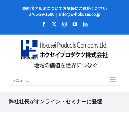
Skip
高純度アルミについてお気軽にご連絡ください
to
0766-29-1600
info@w-hokusei.co.jp
|
content
Facebook
X
Instagram
YouTube
LinkedIn
メニュー...
弊社社長がオンライン・セミナーに登壇