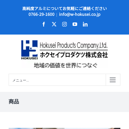
Skip
高純度アルミについてお気軽にご連絡ください
to
0766-29-1600
info@w-hokusei.co.jp
|
content
Facebook
X
Instagram
YouTube
LinkedIn
メニュー...
商品