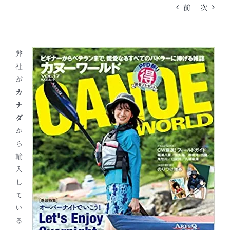
前
次
弊
社
が
カ
ナ
ダ
か
ら
輸
入
し
て
い
る