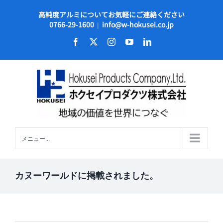
Skip
高純度アルミについてお気軽にご連絡ください
to
0766-29-1600
info@w-hokusei.co.jp
|
content
Facebook
X
Instagram
YouTube
LinkedIn
メニュー...
カヌーワールドに掲載されました。