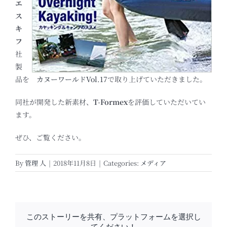
エ
ス
キ
フ
社
製
品を
カヌーワールドVol.17
で取り上げていただきました。
同社が開発した新素材、
T-Formex
を評価していただいてい
ます。
ぜひ、ご覧ください。
By
管理 人
|
2018年11月8日
|
Categories:
メディア
このストーリーを共有、プラットフォームを選択し
てください！