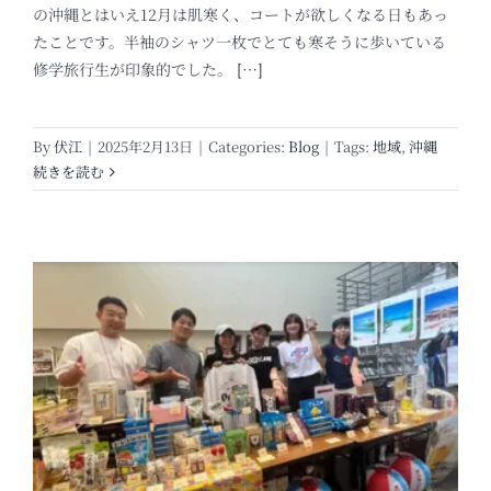
の沖縄とはいえ12月は肌寒く、コートが欲しくなる日もあっ
たことです。半袖のシャツ一枚でとても寒そうに歩いている
修学旅行生が印象的でした。
[…]
By
伏江
|
2025年2月13日
|
Categories:
Blog
|
Tags:
地域
,
沖縄
続きを読む
ソ