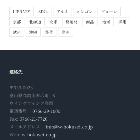
LIBRARY
SDGs
アルミ
オレゴン
ピューレ
京都
北海道
北米
反射材
商品
地域
採用
欧州
沖縄
能作
高岡
連絡先
〒933-0023
富山県高岡市末広町1-8
ウイングウイング高岡
電話番号：
0766-29-1600
Fax:
0766-21-7720
メールアドレス：
info@w-hokusei.co.jp
Web:
w-hokusei.co.jp