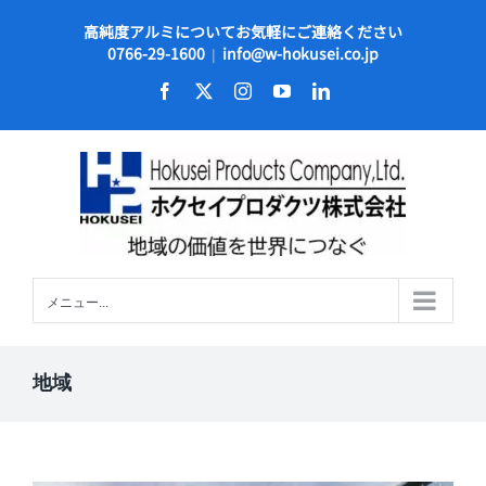
Skip
高純度アルミについてお気軽にご連絡ください
to
0766-29-1600
info@w-hokusei.co.jp
|
content
Facebook
X
Instagram
YouTube
LinkedIn
メニュー...
地域