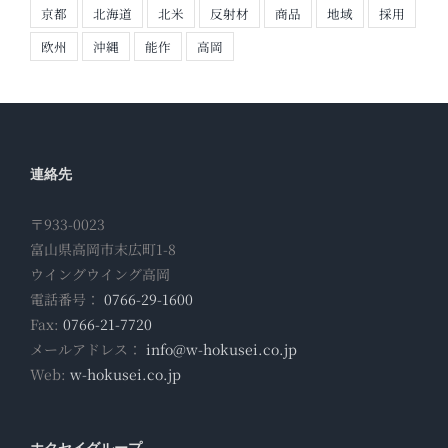
京都
北海道
北米
反射材
商品
地域
採用
欧州
沖縄
能作
高岡
連絡先
〒933-0023
富山県高岡市末広町1-8
ウイングウイング高岡
電話番号：
0766-29-1600
Fax:
0766-21-7720
メールアドレス：
info@w-hokusei.co.jp
Web:
w-hokusei.co.jp
ホクセイグループ