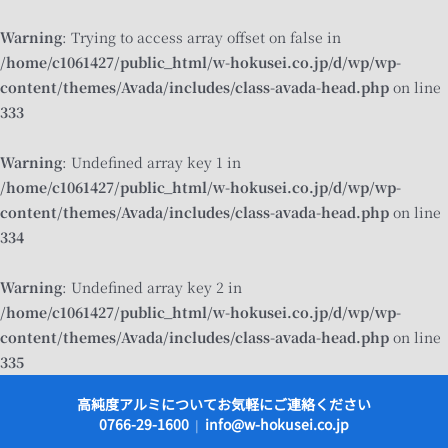
Warning
: Trying to access array offset on false in
/home/c1061427/public_html/w-hokusei.co.jp/d/wp/wp-
content/themes/Avada/includes/class-avada-head.php
on line
333
Warning
: Undefined array key 1 in
/home/c1061427/public_html/w-hokusei.co.jp/d/wp/wp-
content/themes/Avada/includes/class-avada-head.php
on line
334
Warning
: Undefined array key 2 in
/home/c1061427/public_html/w-hokusei.co.jp/d/wp/wp-
content/themes/Avada/includes/class-avada-head.php
on line
335
Skip
高純度アルミについてお気軽にご連絡ください
to
0766-29-1600
info@w-hokusei.co.jp
|
content