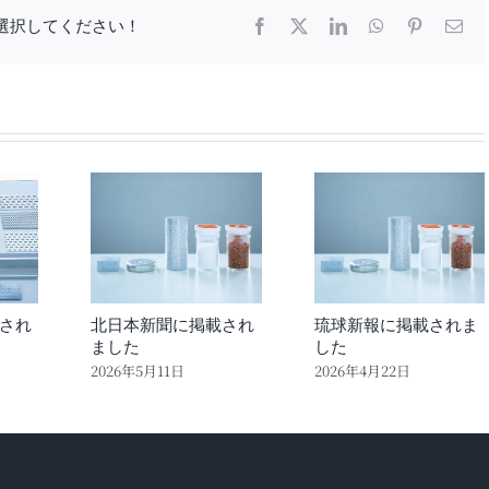
選択してください！
Facebook
X
LinkedIn
WhatsApp
Pinterest
電
子
メ
ー
ル
され
北日本新聞に掲載され
琉球新報に掲載されま
ました
した
2026年5月11日
2026年4月22日