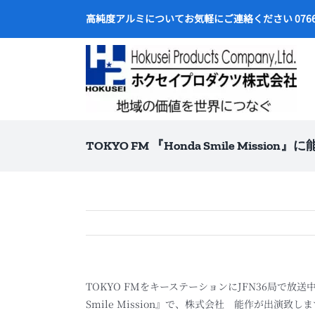
Skip
高純度アルミについてお気軽にご連絡ください 0766-2
to
content
TOKYO FM 『Honda Smile Mission
TOKYO FMをキーステーションにJFN36局で放
Smile Mission』で、株式会社 能作が出演致