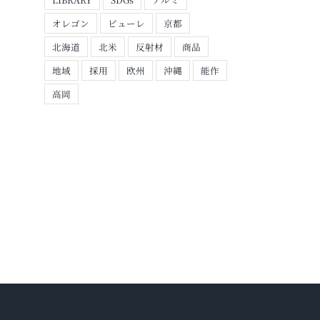
オレゴン
ピューレ
京都
北海道
北米
反射材
商品
地域
採用
欧州
沖縄
能作
高岡
琉球新報に掲載されま
北日本新聞に掲載され
した
ました
2026年7月6日
2026年6月8日