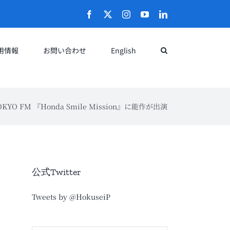
Facebook
X
Instagram
YouTube
LinkedIn
用情報
お問い合わせ
English
OKYO FM 『Honda Smile Mission』に能作が出演
公式Twitter
Tweets by @HokuseiP