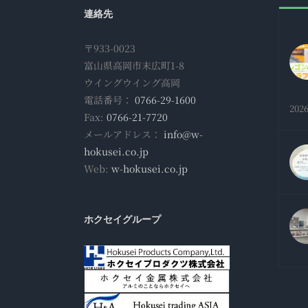
連絡先
〒933-0023
富山県高岡市末広町1-8
ウイングウイング高岡
電話番号：
0766-29-1600
202
Fax:
0766-21-7720
メールアドレス：
info@w-
hokusei.co.jp
Web:
w-hokusei.co.jp
ホクセイグループ