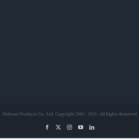
Hokusei Products Co., Ltd. Copyright 2005 - 2025 | All Rights Reserved
Facebook
X
Instagram
YouTube
LinkedIn