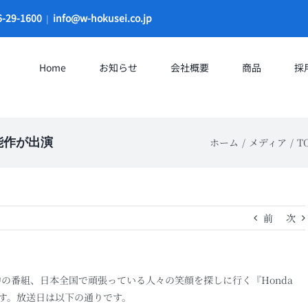
9-1600
info@w-hokusei.co.jp
|
Home
お知らせ
会社概要
商品
採
』に能作が出演
ホーム
メディア
T
前
次
送中の番組、日本全国で頑張っている人々の笑顔を探しに行く『Honda
します。放送日は以下の通りです。