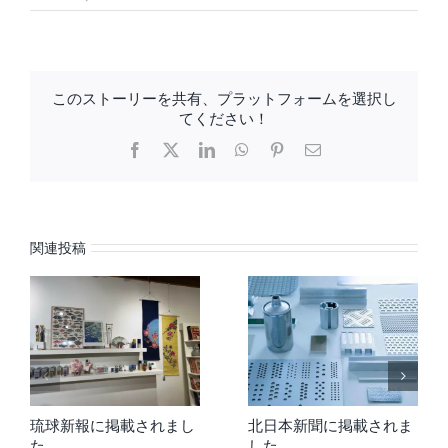
このストーリーを共有、プラットフォームを選択し
てください！
Facebook
X
LinkedIn
WhatsApp
Pinterest
電
子
メ
ー
ル
関連投稿
琉球新報に掲載されまし
北日本新聞に掲載されま
た
した