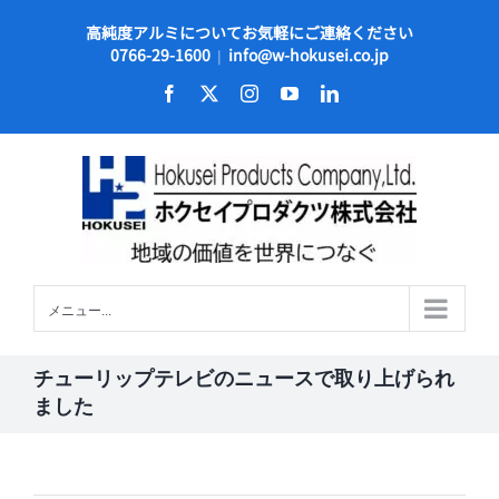
Skip
高純度アルミについてお気軽にご連絡ください
to
0766-29-1600
info@w-hokusei.co.jp
|
content
Facebook
X
Instagram
YouTube
LinkedIn
メニュー...
チューリップテレビのニュースで取り上げられ
ました