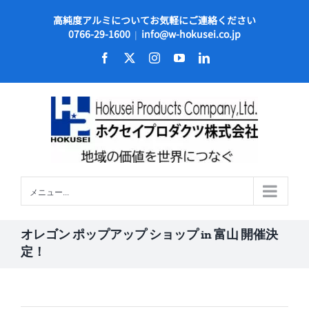
Skip
高純度アルミについてお気軽にご連絡ください
to
0766-29-1600
info@w-hokusei.co.jp
|
content
Facebook
X
Instagram
YouTube
LinkedIn
メニュー...
オレゴン ポップアップ ショップ in 富山 開催決
定！