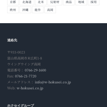
京都
北海道
北米
反射材
商品
地域
採用
欧州
沖縄
能作
高岡
連絡先
〒933-0023
富山県高岡市末広町1-8
ウイングウイング高岡
電話番号：
0766-29-1600
Fax:
0766-21-7720
メールアドレス：
info@w-hokusei.co.jp
Web:
w-hokusei.co.jp
ホクセイグループ