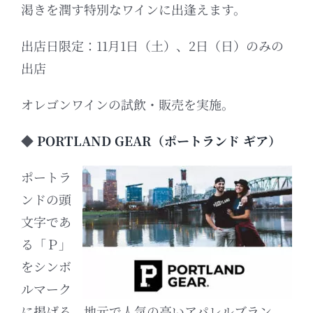
渇きを潤す特別なワインに出逢えます。
出店日限定：11月1日（土）、2日（日）のみの
出店
オレゴンワインの試飲・販売を実施。
◆
PORTLAND GEAR（ポートランド ギア）
ポートラ
ンドの頭
文字であ
る「Ｐ」
をシンボ
ルマーク
に掲げる、地元で人気の高いアパレルブラン