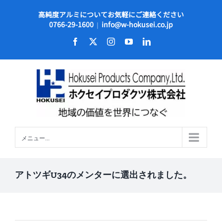
Skip
高純度アルミについてお気軽にご連絡ください
to
0766-29-1600
info@w-hokusei.co.jp
|
content
Facebook
X
Instagram
YouTube
LinkedIn
メニュー...
アトツギU34のメンターに選出されました。