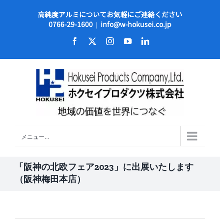
Skip
高純度アルミについてお気軽にご連絡ください
to
0766-29-1600
info@w-hokusei.co.jp
|
content
Facebook
X
Instagram
YouTube
LinkedIn
メニュー...
「阪神の北欧フェア2023」に出展いたします
（阪神梅田本店）