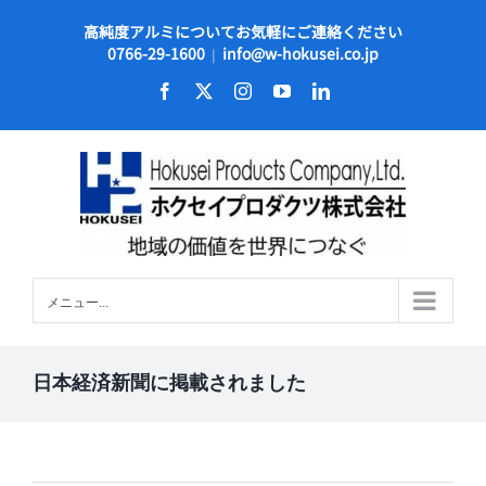
Skip
高純度アルミについてお気軽にご連絡ください
to
0766-29-1600
info@w-hokusei.co.jp
|
content
Facebook
X
Instagram
YouTube
LinkedIn
メニュー...
日本経済新聞に掲載されました