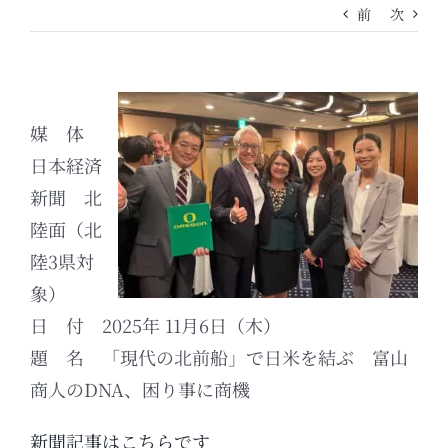
前
次
媒 体
日本経済
新聞 北
陸面（北
陸3県対
象）
日 付 2025年 11月6日（木）
題 名 「現代の北前船」で日米を結ぶ 富山
商人のDNA、困り事に商機
新聞記事はこちらです