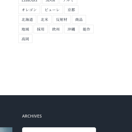
オレゴン
ピューレ
京都
北海道
北米
反射材
商品
地域
採用
欧州
沖縄
能作
高岡
夏季休業日のお知らせ
琉球新報に掲載されま
した
2026年7月6日
2026年7月6日
ARCHIVES
Archives