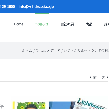
9-1600
info@w-hokusei.co.jp
|
Home
お知らせ
会社概要
商品
採
ホーム
News
メディア
シアトル＆ポートランドの日本語
前
次
語