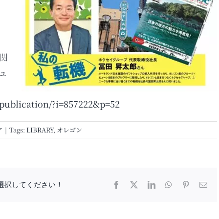
関
ュ
/publication/?i=857222&p=52
ア
|
Tags:
LIBRARY
,
オレゴン
選択してください！
Facebook
X
LinkedIn
WhatsApp
Pinterest
電
子
メ
ー
ル