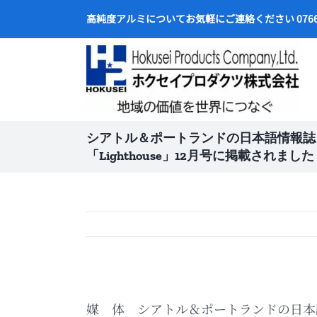
Skip
高純度アルミについてお気軽にご連絡ください 0766-2
to
content
シアトル＆ポートランドの日本語情報誌
「Lighthouse」12月号に掲載されました
媒 体 シアトル＆ポートランドの日本