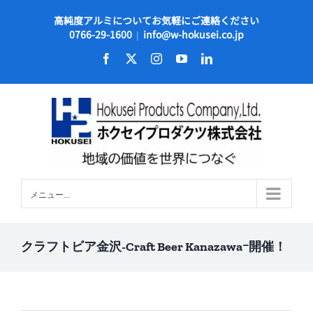
Skip
高純度アルミについてお気軽にご連絡ください
to
0766-29-1600
info@w-hokusei.co.jp
|
content
Facebook
X
Instagram
YouTube
LinkedIn
メニュー...
クラフトビア金沢-Craft Beer Kanazawaｰ開催！