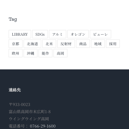
Tag
LIBRARY
SDGs
アルミ
オレゴン
ピューレ
京都
北海道
北米
反射材
商品
地域
採用
欧州
沖縄
能作
高岡
連絡先
〒933-0023
富山県高岡市末広町1-8
ウイングウイング高岡
電話番号：
0766-29-1600