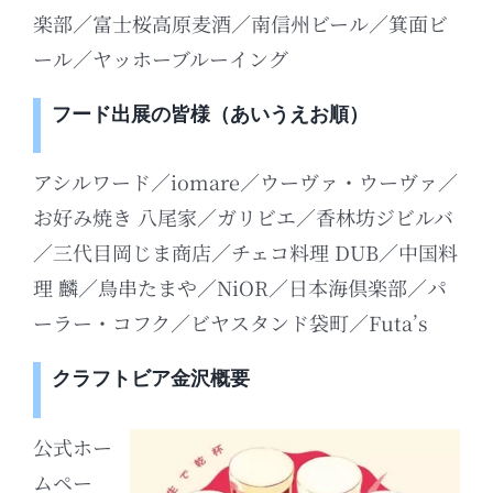
楽部／富士桜高原麦酒／南信州ビール／箕面ビ
ール／ヤッホーブルーイング
フード出展の皆様（あいうえお順）
アシルワード／iomare／ウーヴァ・ウーヴァ／
お好み焼き 八尾家／ガリビエ／香林坊ジビルバ
／三代目岡じま商店／チェコ料理 DUB／中国料
理 麟／鳥串たまや／NiOR／日本海倶楽部／パ
ーラー・コフク／ビヤスタンド袋町／Futa’s
クラフトビア金沢概要
公式ホー
ムペー