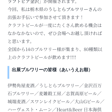
ラフトビア金沢
」が開催されます。
今回、私は栃木県の
うしとらブルワリーさん
の
出張お手伝いで参加させて頂きます！
クラフトビールが一度にたくさん飲める機会は
なかなかないので、ぜひ会場へお越し頂ければ
と思います。
全国から14のブルワリー様が集まり、80種類以
上のクラフトビールが飲めます!!!!
出展ブルワリーの皆様（あいうえお順）
伊勢角屋麦酒／うしとらブルワリー／金沢百万
石ブルワリー／麦雑穀工房／志賀高原ビール／
城端麦酒／スワンレイクビール／大山Gビール／
ハーヴェスト・ムーン／Heart&Beer 日本海倶