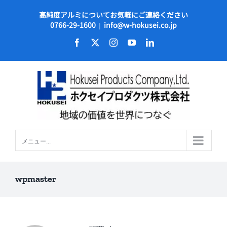
Skip
高純度アルミについてお気軽にご連絡ください
to
0766-29-1600
info@w-hokusei.co.jp
|
content
Facebook
X
Instagram
YouTube
LinkedIn
メニュー...
wpmaster