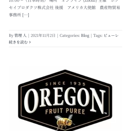
10:00～（日本時刻） 場所 オンライン (Zoom) 主催 ホク
セイプロダクツ株式会社 後援 アメリカ大使館 農産物貿易
事務所
[…]
By
管理 人
|
2021年11月2日
|
Categories:
Blog
|
Tags:
ピューレ
続きを読む