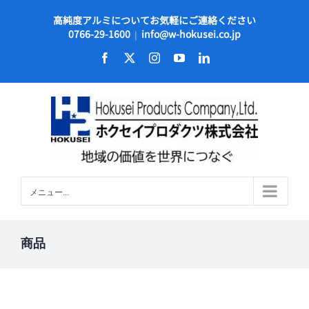
Skip
高純度アルミについてお気軽にご連絡ください
to
0766-29-1600
info@w-hokusei.co.jp
|
content
Facebook
X
Instagram
YouTube
LinkedIn
メニュー...
商品